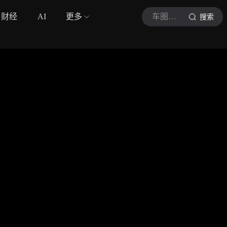
财经
AI
更多
车圈硬核说
搜索