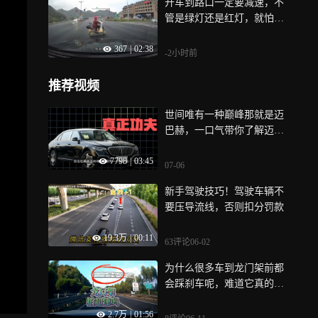
开车到路口一定要减速，不
管是绿灯还是红灯，就怕遇
到这样的人
367
|
02:38
-2小时前
推荐视频
世间唯有一种巅峰那就是迈
巴赫，一口气带你了解迈巴
赫 s480
7798
|
03:45
07-06
新手驾驶技巧！驾驶车辆不
要压导流线，否则扣分罚款
19.3万
|
00:11
63评论
06-02
为什么很多车到龙门架前都
会踩刹车呢，难道它真的是
拍超速的吗？
2.7万
|
01:56