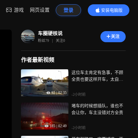
游戏
网页设置
登录
安装电脑版
内容更精彩
车圈硬核说
关注
粉丝
79
|
关注
0
作者最新视频
这位车主肯定有急事，不顾
全责也要这样开车，太自私
了
92
|
02:35
-2小时前
堵车的时候想插队，谁也不
会让你，车主没错对方全责
185
|
02:49
-2小时前