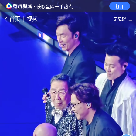
· 获取全网一手热点
打开
首页
视频
无障碍