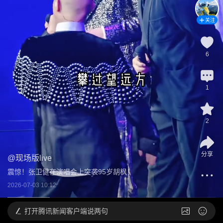
关注
6
1
2
分享
@
现场版live
震惊！张卫健在演唱会上突袭95岁胡枫！
2026-07-03 10:12
打开
腾讯新闻客户端说两句