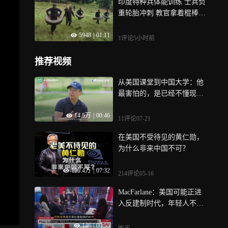
印度特种兵体能训练 士兵负
重轮胎冲刺 教官拿着棍棒在
后面追
5948
|
01:11
1评论
5小时前
推荐视频
从美国课堂到中国大学：他
最害怕的，是已经不懂现在
的学生了
14.5万
|
00:46
11评论
07-21
在美国不受待见的黄仁勋，
为什么非来中国不可？
105.4万
|
07:32
214评论
05-16
MacFarlane：美国可能正进
入反建制时代，年轻人不信
任学术界、惧怕AI
146
|
00:55