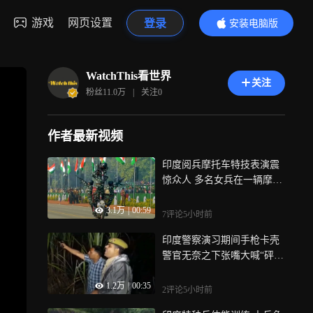
游戏
网页设置
登录
安装电脑版
内容更精彩
WatchThis看世界
关注
粉丝
11.0万
|
关注
0
作者最新视频
印度阅兵摩托车特技表演震
惊众人 多名女兵在一辆摩托
车上全方位防御
3.1万
|
00:59
7评论
5小时前
印度警察演习期间手枪卡壳
警官无奈之下张嘴大喊“砰
砰”模拟枪声
1.2万
|
00:35
2评论
5小时前