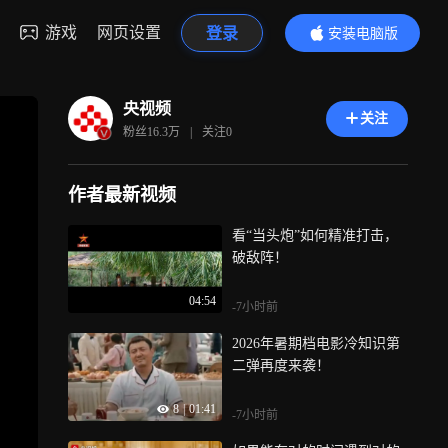
游戏
网页设置
登录
安装电脑版
内容更精彩
央视频
关注
粉丝
16.3万
|
关注
0
作者最新视频
看“当头炮”如何精准打击，
破敌阵！
04:54
-7小时前
2026年暑期档电影冷知识第
二弹再度来袭！
8
|
01:41
-7小时前