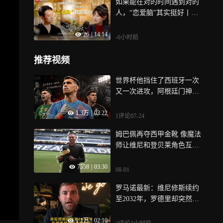
如果能在对的时间遇到对的
人，“恋爱脑”其实挺好丨我
的医生朋友
26
|
14:14
-6小时前
推荐视频
世界杯他挡住了西班牙一次
又一次进攻，阿根廷门神一
战封神 | 竞者
1.3万
|
03:22
1评论
07-24
姆巴佩再夺西甲金靴 像魔法
师让维尼和登贝莱角色互换|
体坛记忆
7558
|
03:30
08-01
罗马诺最新：维尼修斯续约
至2032年，罗德里却突然选
择巴萨
1.1万
|
02:10