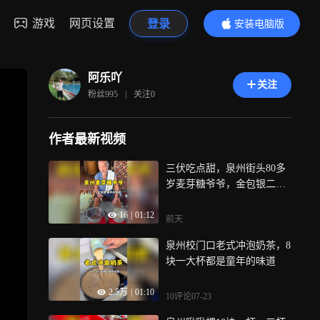
游戏
网页设置
登录
安装电脑版
内容更精彩
阿乐吖
关注
粉丝
995
|
关注
0
作者最新视频
三伏吃点甜，泉州街头80多
岁麦芽糖爷爷，金包银二十
一个
16
|
01:12
前天
泉州校门口老式冲泡奶茶，8
块一大杯都是童年的味道
2.5万
|
01:10
10评论
07-23