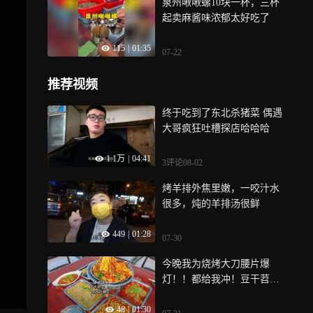
泉州啾啾螺10块一杯，三杯
起卖麻酱味浓郁太好吃了
115
|
01:35
07-22
推荐视频
终于吃到了东北杀猪菜 偶遇
大哥疯狂吐槽探店哈哈哈
1.1万
|
04:41
3评论
08-02
烤羊排外焦里嫩，一咬汁水
很多，炖的羊排汤很鲜
449
|
01:28
07-30
今晚我为烧烤大刀腰片爆
灯！！都给我冲！豆干苕皮
年糕，包午餐肉，也很绝！
48
|
01:30