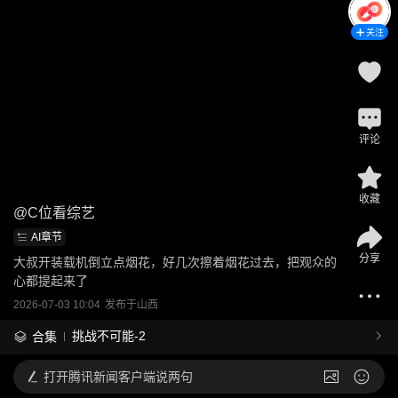
关注
评论
收藏
@
C位看综艺
AI章节
分享
大叔开装载机倒立点烟花，好几次擦着烟花过去，把观众的
心都提起来了
2026-07-03 10:04
发布于
山西
挑战不可能-2
合集
打开
腾讯新闻客户端说两句