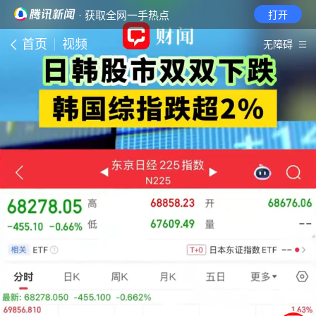
· 获取全网一手热点
打开
首页
视频
无障碍