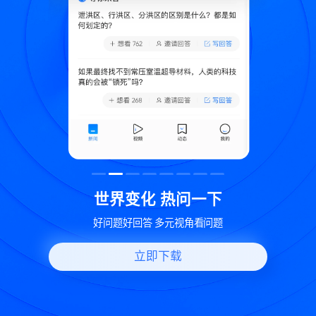
致
世界变化 热问一下
好问题好回答 多元视角看问题
立即下载