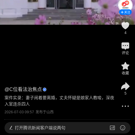
关注
4
评论
收藏
@
C位看法治焦点
5
案件实录：妻子闹着要离婚，丈夫怀疑是娘家人教唆，深夜
入室连杀四人
2026-07-03 09:57
发布于
山西
打开
腾讯新闻客户端说两句