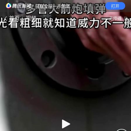
· 获取全网一手热点
打开
首页
视频
无障碍