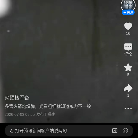
关注
16
评论
5
1
@
硬核军备
多管火箭炮填弹，光看粗细就知道威力不一般
2026-07-03 09:55
发布于
福建
打开
腾讯新闻客户端说两句