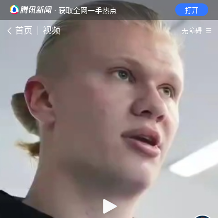
· 获取全网一手热点
打开
首页
视频
无障碍