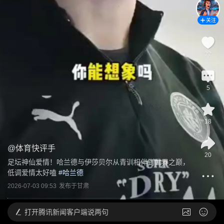
关注
77
5
18
@
体育快评手
20
足坛神仙爱情！哈兰德与伊莎贝尔从青训相伴到世界之巅，
低调爱情太好嗑
 #
哈兰德
2026-07-03 09:53
发布于
甘肃
打开
腾讯新闻客户端说两句