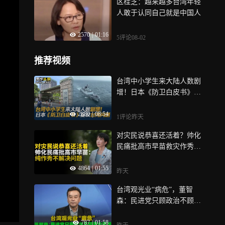
区桂芝：越来越多台湾年轻
人敢于认同自己就是中国人
2570
|
01:16
5评论
08-02
推荐视频
台湾中小学生来大陆人数剧
增！日本《防卫白皮书》妄
议台湾问题
2880
|
08:54
1评论
昨天
对灾民说恭喜还活着？帅化
民痛批高市早苗救灾作秀：
言论太荒谬
4864
|
01:55
昨天
台湾观光业“病危”，董智
森：民进党只顾政治不顾民
众死活
787
|
01:58