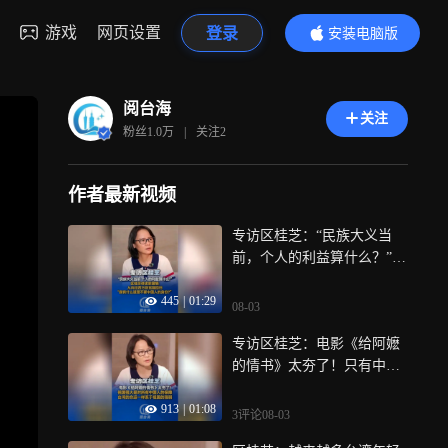
游戏
网页设置
登录
安装电脑版
内容更精彩
阅台海
关注
粉丝
1.0万
|
关注
2
作者最新视频
专访区桂芝：“民族大义当
前，个人的利益算什么？”区
桂芝讲述自己和家族姐妹的
445
|
01:29
“中国人”情结，剖析从曾经
08-03
向往西方到觉醒回归心路历
专访区桂芝：电影《给阿嬷
程，“我有什么理由不要自己
的情书》太夯了！只有中国
中国人的身份？”
的强大，才是全世界中国人
913
|
01:08
尊严的保障，台湾的尊严与
3评论
08-03
命运也始终系于祖国强大