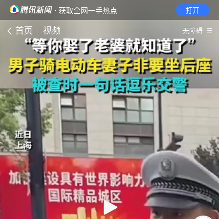
· 获取全网一手热点
打开
首页
视频
无障碍