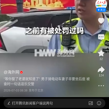
关注
332
29
32
@
海外网
124
“等你娶了老婆就知道了” 男子骑电动车妻子非要坐后座 被
查时一句话逗乐交警
2026-07-03 08:38
发布于
北京
打开
腾讯新闻客户端说两句