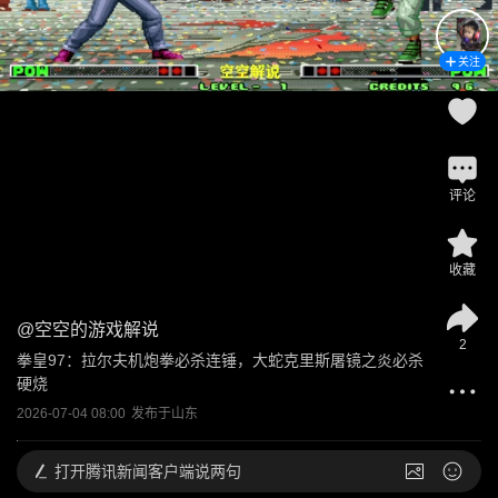
关注
评论
收藏
@
空空的游戏解说
2
拳皇97：拉尔夫机炮拳必杀连锤，大蛇克里斯屠镜之炎必杀
硬烧
2026-07-04 08:00
发布于
山东
打开
腾讯新闻客户端说两句