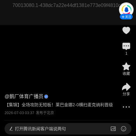
70013080.1-438dc7a22e44df1381e773e09f4810c1
关注
1
收藏
分享
@
鹅厂体育广播员
【集锦】全场攻防无短板！莱巴金娜2-0横扫麦克纳利晋级
2026-07-03 03:37
发布于
北京
打开
腾讯新闻客户端说两句