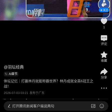
关注
1
评论
收藏
@
羽坛经典
AI章节
分享
体坛记忆｜打赢林丹就能称霸世界？林丹成就全英6冠王之
战！
2026-07-03 03:21
发布于
广东
打开
腾讯新闻客户端说两句