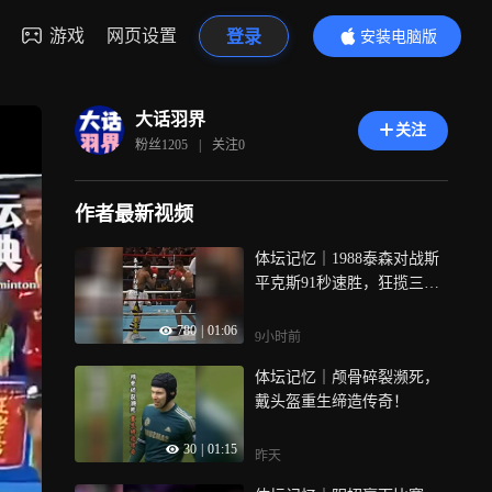
游戏
网页设置
登录
安装电脑版
内容更精彩
大话羽界
关注
粉丝
1205
|
关注
0
作者最新视频
体坛记忆｜1988泰森对战斯
平克斯91秒速胜，狂揽三千
万美元统一重量级
780
|
01:06
9小时前
体坛记忆｜颅骨碎裂濒死，
戴头盔重生缔造传奇！
30
|
01:15
昨天