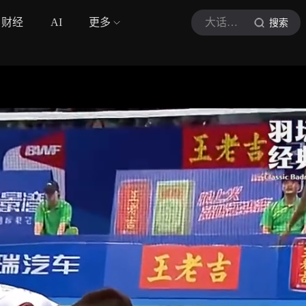
财经
AI
更多
大话羽界
搜索