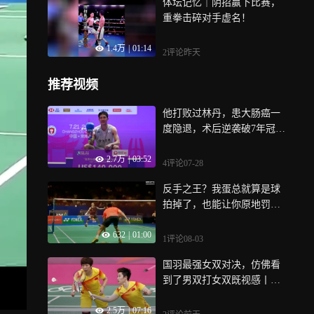
体坛记忆｜阴招赢下比赛，
重拳击碎对手虚名！
1.4万
|
01:14
2评论
昨天
推荐视频
他打败过林丹，患大肠癌一
度隐退，术后逆袭破7年冠军
荒 | 竞者
2.7万
|
03:52
4评论
07-28
反手之王？我蛋总就算是球
拍掉了，也能让你原地罚
站？｜体坛记忆
632
|
01:00
1评论
08-03
国羽最强女双对决，仿佛看
到了男双打女双既视感丨体
坛名场面
2.5万
|
07:16