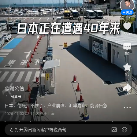
关注
669
50
93
@
谢公信
129
AI章节
日本，彻底扛不住了，产业崩盘、汇率崩盘、能源告急
2026-07-03 03:14
发布于
上海
打开
腾讯新闻客户端说两句