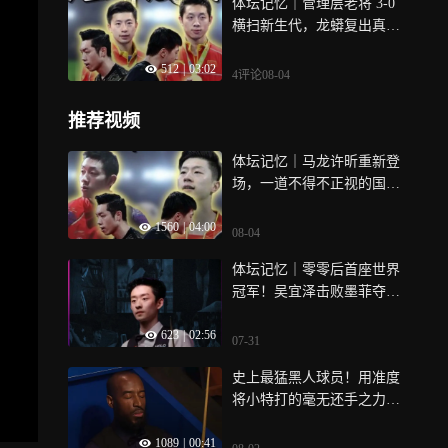
体坛记忆｜管理层老将 3-0
横扫新生代，龙蟒复出真只
是情怀？
512
|
03:02
4评论
08-04
推荐视频
体坛记忆｜马龙许昕重新登
场，一道不得不正视的国乒
换代难题
1560
|
04:00
08-04
体坛记忆｜零零后首座世界
冠军！吴宜泽击败墨菲夺
冠，决胜局上演绝境逆袭
623
|
02:56
07-31
史上最猛黑人球员！用准度
将小特打的毫无还手之力，
最终心态崩溃｜体坛记忆
1089
|
00:41