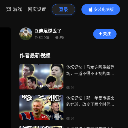
游戏
网页设置
登录
安装电脑版
内容更精彩
R迪足球丢了
关注
粉丝
1000
|
关注
0
作者最新视频
体坛记忆｜马龙许昕重新登
场，一道不得不正视的国乒
换代难题
1560
|
04:00
08-04
体坛记忆｜那一年曼市德比
的铲球，改变了两个时代的
命运
206
|
04:05
08-04