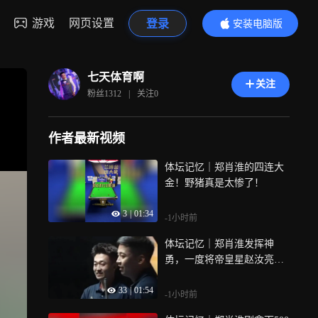
游戏
网页设置
登录
安装电脑版
内容更精彩
七天体育啊
关注
粉丝
1312
|
关注
0
作者最新视频
体坛记忆｜郑肖淮的四连大
金！野猪真是太惨了！
3
|
01:34
-1小时前
体坛记忆｜郑肖淮发挥神
勇，一度将帝皇星赵汝亮打
成了追梦人！这个状态要夺
33
|
01:54
冠啊！
-1小时前