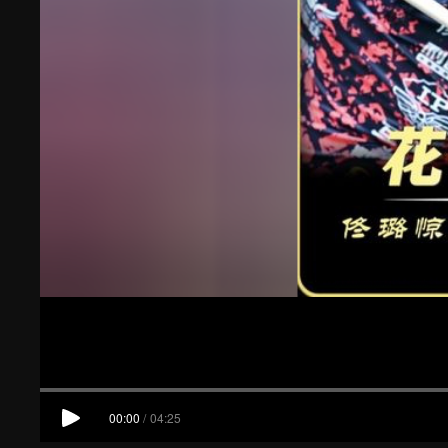
00:00
/
04:25