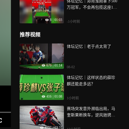
体坛记忆｜郑肖淮刚拿下500
万冠军，不会再包揽这座100
万冠军吧？
8
|
01:03
-1小时前
推荐视频
体坛记忆｜老于点太背了
676
|
01:14
08-02
体坛记忆｜这样状态的薛珍
麒还能走多远？
416
|
01:08
1小时前
赛场突发意外濒临出局，马
奎斯果断换车，逆风驰骋再
度登顶｜体坛记忆
4757
|
03:31