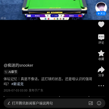
关注
评论
收藏
@
痴迷的snooker
AI章节
分享
体坛记忆｜真是不像话，这打球的状态，还是咱认识的强哥
吗？
 #
斯诺克
2026-07-03 03:00
发布于
广东
打开
腾讯新闻客户端说两句