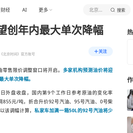
财经
AI
更多
北京时间
搜索
望创年内最大单次降幅
热
关注
《北京时间》官方账号
品油零售限价调整窗口将开启。
多家机构预测油价将迎
内最大单次降幅。
作
1日外盘收盘，国内第9个工作日参考原油的变化率
下调855元/吨，折合升价92号汽油、95号汽油、0号柴
。若以该调幅计算，
私家车加满一箱50L的92号汽油将少