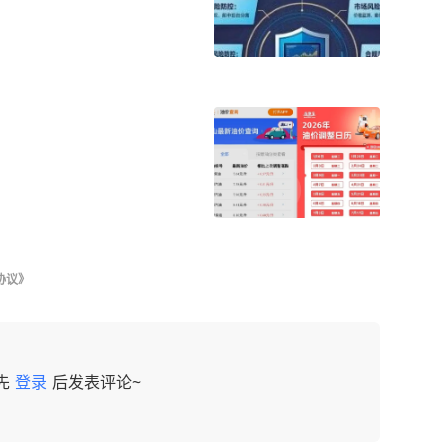
协议》
先
登录
后发表评论~