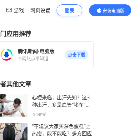
游戏
网页设置
登录
安装电脑版
内容更精彩
门应用推荐
腾讯新闻·电脑版
点击下载
全网热点早知道
者其他文章
心梗来临，出汗先知？这3
种出汗，多是血管“堵车”前
兆，别以为是天太热
-5小时前
“不建议大家买深色蛋糕”上
热搜，能不能吃？多方回应