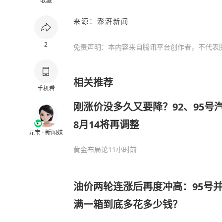
收藏
来
源
：澎湃新闻
2
免责声明：本内容来自腾讯平台创作者，不代表
相关推荐
手机看
刚涨价没多久又要降？92、95号
8月14将再调整
元宝 · 新闻妹
黄金布局论
11小时前
油价两轮连涨后再度冲高：95号
满一箱到底多花多少钱？