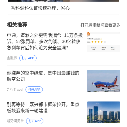
香料调料认证快速办理，省心
相关推荐
打开腾讯新闻查看更多
申通，道歉之外更需“刮骨”：11万条投
诉、52张罚单、多次约谈、30亿转债
急刹车背后如何沦为安全黑洞？
金融界
打开APP
你嫌弃的空中绿皮，是中国最赚钱的
航空公司
九行Travel
打开APP
别再等待！嘉兴都市框架拉开，重点
板块迎来新一轮建设
趋势洞见社
打开APP