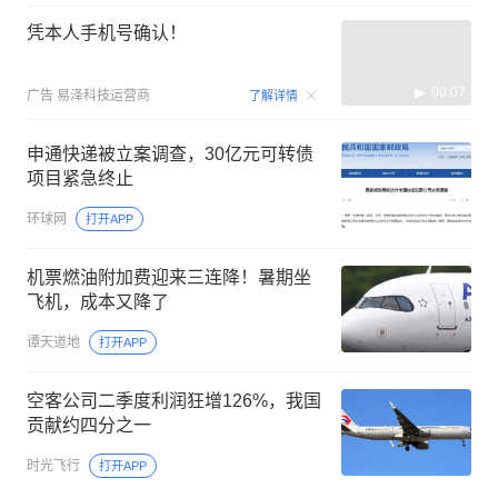
凭本人手机号确认！
00:07
广告
易泽科技运营商
了解详情
申通快递被立案调查，30亿元可转债
项目紧急终止
环球网
打开APP
机票燃油附加费迎来三连降！暑期坐
飞机，成本又降了
谭天道地
打开APP
空客公司二季度利润狂增126%，我国
贡献约四分之一
时光飞行
打开APP