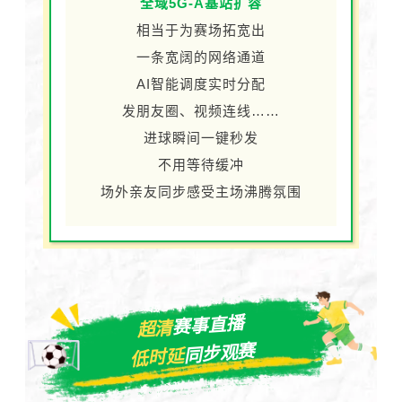
全域5G-A基站扩容
相当于为赛场拓宽出
一条宽阔的网络通道
AI智能调度实时分配
发朋友圈、视频连线……
进球瞬间一键秒发
不用等待缓冲
场外亲友同步感受主场沸腾氛围
赛事直播
超清
同步观赛
低时延