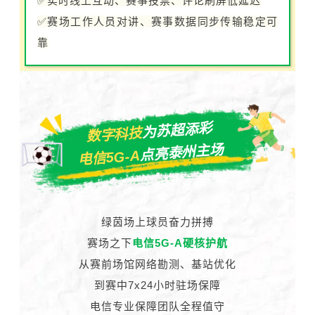
✅实时线上互动、赛事投票、评论刷屏低延迟
✅赛场工作人员对讲、赛事数据同步传输稳定可
靠
为苏超添彩
数字科技
点亮泰州主场
电信5G-A
绿茵场上球员奋力拼搏
赛场之下
电信5G-A硬核护航
从赛前场馆网络勘测、基站优化
到赛中7x24小时驻场保障
电信专业保障团队全程值守