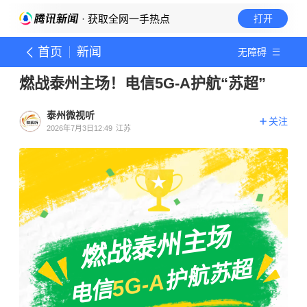
· 获取全网一手热点
打开
首页
新闻
无障碍
燃战泰州主场！电信5G-A护航“苏超”
泰州微视听
关注
2026年7月3日12:49
江苏
燃战泰州主场
护航苏超
5G-A
电信