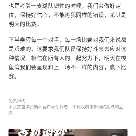
也是考验一支球队韧性的时候，我们会做好定
位，保持好信心，不能再犯同样的错误，尤其是
明天的比赛。
下半赛程每一个对手，每一场比赛对我们来说都
是艰难的，这要求我们队员保持好斗志去应对这
种情况。相信在所有人的一起努力下，明天在梭
鱼湾我们会呈现和上一场不一样的内容，赢下比
赛。
免责声明
本文来自腾讯新闻客户端创作者，不代表腾讯新闻的观点和立
场。