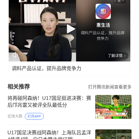
广告
了解详情
调料产品认证，提升品牌竞争力
相关推荐
打开腾讯新闻查看更多
将再碰阿森纳！U17国足挺进决赛：赛
后邝兆雷又被评全队最低分
足球大腕
打开APP
U17国足决赛战阿森纳！上海队吕孟洋