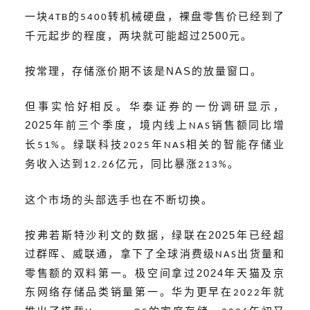
一块
的
转机械硬盘，裸盘零售价已经到了
4TB
5400
2500
千元起步的程度
，两块就
可能超过
元。
NAS
按常理，存储涨价期不该是
的放量窗口。
但事实恰好相反。
华泰证券的一份调研显示
，
2025
年前三个季度，境内线上
销售额同比增
NAS
长
。绿联科技
年
相关的智能存储业
51%
2025
NAS
务收入达到
亿元，同比暴涨
。
12.26
213%
这个市场的头部选手也在不断切换。
2025
按弗若斯特沙利文的数据，绿联在
年已经超
过群晖、威联通，拿下了全球消费级
出货量和
NAS
2024
零售额的双料第一。极空间拿过
年天猫及京
东网络存储品类销量第一。华为更早在
年就
2022