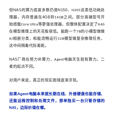
NAS
N150
但
的算力底座多数仍是
、
这类低功耗处
N305
4GB
理器，内存普遍在
到
之间。部分高端型号开
16GB
始搭载
等更强处理器，但整体配置决定了
Core Ultra
NAS
在模型推理上的天花板很低。能跑一个
的小模型做做
7B
相册分类，和能流畅运行
模型做复杂推理任务，
AI
32B
这中间隔着代际差距。
NAS
厂商在努力补算力，
电脑天生就有算力。二
Agent
者的起点不同。
对用户来说，真正的现实困境逐渐浮现
。
Agent
如果
电脑本来就长期在线、外接硬盘也能存储、
还能远程控制和处理文件，那单独买一台只管存储的
，边际价值在哪。
NAS