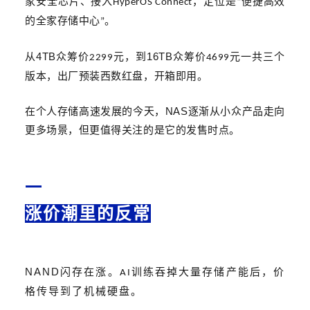
家安全芯片、接入
，定位是
便捷高效
HyperOS Connect
“
的全家存储中心
。
”
4TB
16TB
从
众筹价
元，
到
众筹价
元
一共三个
2299
4699
版本
，出厂预装西数红盘，开箱即用。
NAS
在个人存储高速发展的今天，
逐渐从小众产品走向
更多场景，但更
值得
关注的
是它
的
发售时点。
一
涨价潮里的反常
NAND
闪存在涨。
训练吞掉大量存储产能后，价
AI
格传导到了机械硬盘。