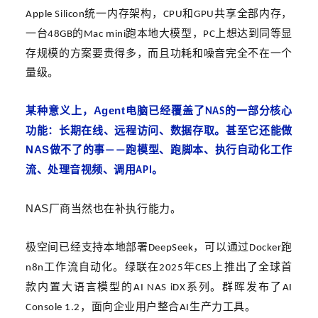
统一内存架构，
和
共享全部内存，
Apple Silicon
CPU
GPU
一台
的
跑本地大模型，
上想达到同等显
48GB
Mac mini
PC
存规模的方案要贵得多，而且功耗和噪音完全不在一个
量级。
Agent
某种意义上，
电脑已经覆盖了
的一部分核心
NAS
功能：长期在线、远程访问、数据存取。
甚至
它还能做
NAS
做不了的事
跑模型、跑脚本、执行自动化工作
——
流、处理音视频、调用
。
API
NAS
厂商当然也在补执行能力。
极空间已经支持本地部署
，可以通过
跑
DeepSeek
Docker
工作流自动化。绿联在
年
上推出了全球首
n8n
2025
CES
款内置大语言模型的
系列。群晖发布了
AI NAS iDX
AI
，面向企业用户整合
生产力工具。
Console 1.2
AI