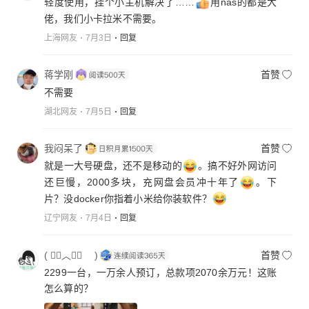
轻度使用，挂个小主机解决了……
用nas的都是大
佬，我们小卡拉米不需要。
上海网友
7月3日
回复
蒋学刚
首赞
不需要
湖北网友
7月5日
回复
我闷呆了
首赞
就是一大号硬盘，还不是移动的
。搞不好外网访问
还巨慢，2000多块，充网盘会员冲十年了
。下
片？没docker你指着小米给你装软件？
辽宁网友
7月4日
回复
( ⃢👁︿👁⃢ )
首赞
2299一台，一万余人预订，总款项2070余万元！这账
怎么算的？