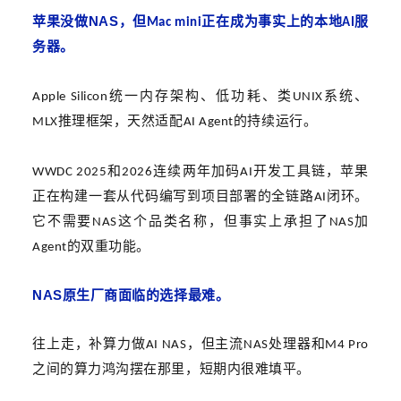
NAS
苹果
没
做
，但
正在成为事实上的本地
服
Mac mini
AI
务器。
统一内存架构、低功耗、类
系统、
Apple Silicon
UNIX
推理框架，天然适配
的持续运行。
MLX
AI Agent
和
连续两年加码
开发工具链，苹果
WWDC 2025
2026
AI
正在构建一套从代码编写到项目部署的全链路
闭环。
AI
它不需要
这个品类名称，但事实上承担了
加
NAS
NAS
的双重功能。
Agent
NAS
原生厂商面临的选择最难。
往上走，补算力做
，但主流
处理器和
AI NAS
NAS
M4 Pro
之间的算力鸿沟摆在那里，短期内很难填平。