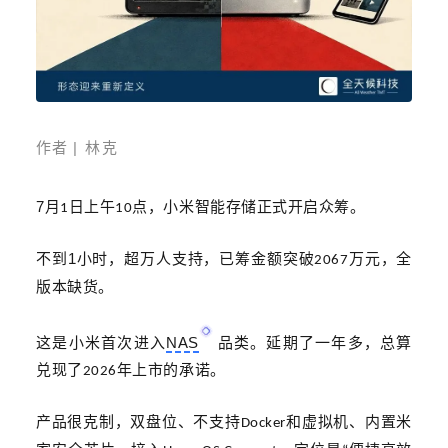
作者
|
林克
7
月
日上午
点，小米智能存储正式开启众筹。
1
10
1
不到
小时，超万人支持，已筹金额突破
万元，全
2067
版本缺货。
NAS
这是小米首次进入
品类。延期了一年多，总算
兑现了
年上市的承诺。
2026
产品很克制，双盘位、不支持
和虚拟机、内置米
Docker