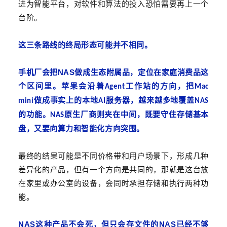
进为智能平台，对软件和算法的投入恐怕需要再上一个
台阶。
这三条路线的终局形态可能并不相同。
NAS
手机厂会把
做成生态附属品，定位在家庭消费品这
个区间里。苹果会沿着
工作站的方向，把
Agent
Mac
做成事实上的本地
服务器，越来越多地覆盖
mini
AI
NAS
的功能。
原生厂商则夹在中间，既要守住存储基本
NAS
盘，又要向算力和智能化方向突围。
最终的结果可能
是
不同价格带和用户场景下，形成几种
差异化的产品
，
但有一个方向是共同的
，那就是
这台放
在家里或办公室的设备，会同时承担存储和执行两种功
能。
NAS
NAS
这种产品不会死，
但只会存文件的
已经不够