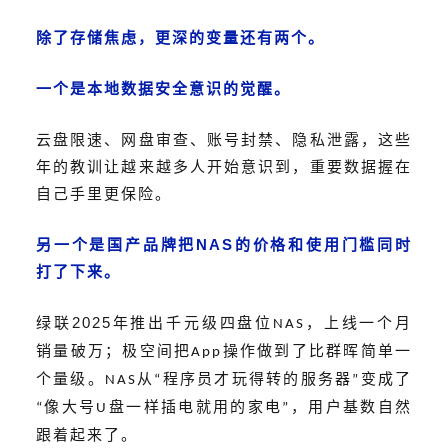
除了存储焦虑，更深的变量还有两个。
一个是本地数据安全意识的觉醒。
云盘限速、网盘审查、账号封禁、隐私泄露，这些
年的教训让越来越多人开始意识到，重要数据握在
自己手里更保险。
NAS
另一个是国产品牌把
的价格和使用门槛同时
打了下来。
2025
绿联
年推出千元级四盘位
，上线一个月
NAS
销量破万；极空间把
操作做到了比群晖简单一
App
个量级。
从
程序员才玩得转的服务器
变成了
NAS
“
”
像大号
盘一样插电就用的家电
，用户基数自然
“
U
”
跟着起来了。