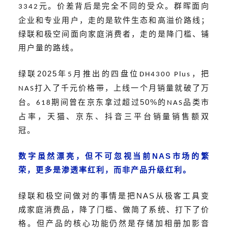
元。价差背后是完全不同的
受众
。群晖面向
3342
企业和专业用户，走的是软件生态和高溢价路线；
绿联和极空间面向家庭消费者，走的是降门槛、铺
用户量的路线。
2025
绿联
年
月推出的四盘位
，把
5
DH4300 Plus
打入了千元价格带，上线一个月销量就破了万
NAS
50%
台。
期间
曾在
京东拿
过
超过
的
品类市
618
NAS
占率，天猫、京东、抖音三平台销量销售额双
冠。
NAS
数字
虽然漂亮，但不可忽视
当前
市场的繁
荣，更多是
渗透率
红利，而非产品升级红利。
NAS
绿联和极空间做对的事情是把
从极客工具变
成家庭消费品，降了门槛、做简了系统、打下了价
格。但产品的核心功能仍然是存储加相册加影音