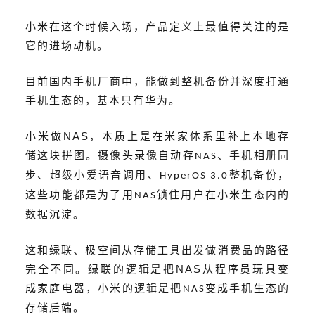
小米
在这个时候入场，产品定义上最值得关注的是
它
的
进场动机。
目前国内手机厂商中，能做到整机备份并深度打通
手机生态的，基本只有华为。
NAS
小米做
，本质上是在米家体系里补上本地存
储这块拼图。摄像头录像自动存
、手机相册同
NAS
步、超级小爱语音调用、
整机备份，
HyperOS 3.0
这些功能都是为了用
锁住用户在小米生态内的
NAS
数据沉淀。
这和绿联、极空间从存储工具出发做消费品的路径
NAS
完全不同。绿联的逻辑是把
从程序员玩具变
成家庭电器，小米的逻辑是把
变成手机生态的
NAS
存储后端。