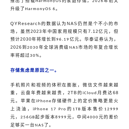
推出了搭载
的家庭存储，
年初又
HarmonyOS
2026
升级了
。
HarmonyOS 6
QYResearch
NAS
的数据
认为
仍然是个不小的市
2023
7.12
场，虽然
年
中国
家用规模
只有
亿元，
但
2030
预计
年将增长到
亿元。华泰证券
认为
，
96.19
2026
到
年全球消费级
市场的年复合增长
2030
NAS
率将超过
。
30%
存储焦虑是原因之一。
手机照片和视频的体积在膨胀，微信文件越来越
2TB
68
重，云盘年费越来越贵，
的
月费
达
iCloud
元。苹果在
存储硬件上的定价策略更是火
iPhone
上浇油，
的
版本售价
iPhone 17 Pro
1TB
12999
元，
起步版本
元，中间
元的差价
256GB
8999
4000
足够买一台
了。
NAS