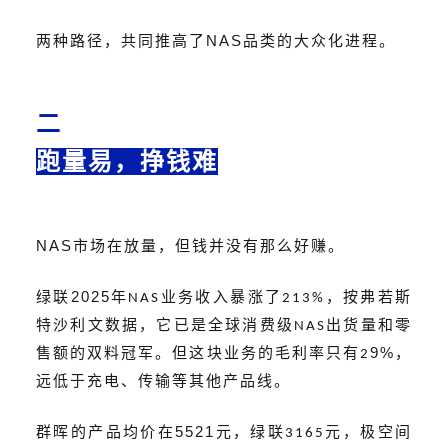
NAS
两种路径，共同推高了
品类的大众化进程。
二
跑量易，挣钱难
NAS
市场在放量，但钱并没有那么好赚。
2025
绿联
年
业务收入暴涨了
，按弗若斯
NAS
213%
特沙利文数据，它已是全球消费级
出货量和零
NAS
9
%
售额的双料冠军。但这块业务的毛利率只有
，
2
远低于充电、传输等其他产品线。
5521
群晖的产品均价在
元，绿联
元，极空间
3165