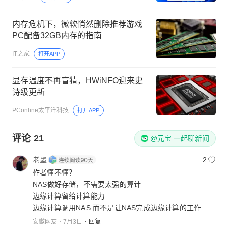
内存危机下，微软悄然删除推荐游戏
PC配备32GB内存的指南
IT之家
打开APP
显存温度不再盲猜，HWiNFO迎来史
诗级更新
PConline太平洋科技
打开APP
评论
21
@元宝 一起聊新闻
老墨
2
作者懂不懂？
NAS做好存储，不需要太强的算计
边缘计算留给计算能力
边缘计算调用NAS 而不是让NAS完成边缘计算的工作
安徽网友
7月3日
回复