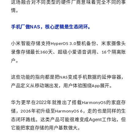
这场融合对不同类型的硬件厂商意味着完全不同的事
情。
NAS
手机厂做
，核心逻辑是生态闭环。
小米智能存储支持
整机备份、米家摄像头
HyperOS 3.0
录像存储最长
天、超级小爱语音调用、
个隔离账
360
16
户。
这些功能的指向都是把
变成手机数据的延伸容器，
NAS
产品定义从移动端出发，用户体验围绕
展开。
App
2022
华为
更早在
年就推出了搭载
的家庭存
HarmonyOS
储，
年初升级至
，走的也是同样的生
2026
HarmonyOS 6
Agent
态闭环路线。这类产品可能
很难
变成
工作站，但
它能把家庭存储的用户基数做大。