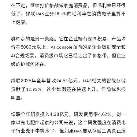
往下走，继续打价格战做家庭消费品，但毛利率已经很
低了，绿联
业务
的毛利率在消费电子里算不
NAS
28.1%
上健康。
群晖走的是另一条路。它在企业端有深厚积累，产品均
5000
价在
元以上，
面向的是企业数据安全和
AI Console
合规场景。消费级市场它已经让出了价格带，但企业
AI
级的护城河还在。
2025
绿联
年全年营收
亿元，
相关的智能存储
94.91
NAS
贡献了
。这个比例还在快速上升。但隐忧也很
12.92%
明显
。
4.3
8
4.6
2
%
绿联全年研发投入
亿元，研发费用率
。对一
家以充电配件起家的公司来说，这个研发强度在消费电
子行业处于中等水平，但如果
要从存储工具真正演
NAS