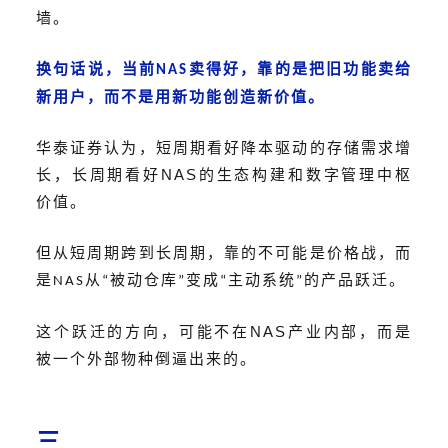
墙。
换句话说，当前
卖得好，靠的是把旧功能卖给
NAS
新用户，而不是用新功能创造新价值。
华泰证券
认为，
短周期看好降本驱动的存储需求增
NAS
长，长周期看好
的生态构建和数字管理中枢
价值。
但从短周期跨到长周期，靠的不可能是价格战，而
是
从
被动仓库
变成
主动系统
的产品跃迁。
NAS
“
”
“
”
NAS
这个跃迁的方向，可能不在
产业内部，而是
被一个外部物种倒逼出来的。
三