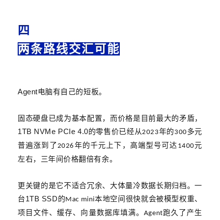
四
两条路线交汇可能
Agent
电脑有
自己的
短板。
固态硬盘已成为基本配置，而价格是目前最大的矛盾，
1TB NVMe PCIe 4.0
的零售价已经从
年的
多元
2023
300
普遍涨到了
年的千元上下，高端型号可达
元
2026
1400
左右，三年间价格翻倍有余。
更关键的是它不适合冗余、大体量冷数据长期归档。一
1TB SSD
台
的
本地空间很快就会被模型权重、
Mac mini
项目文件、缓存、向量数据库填满。
跑久了产生
Agent