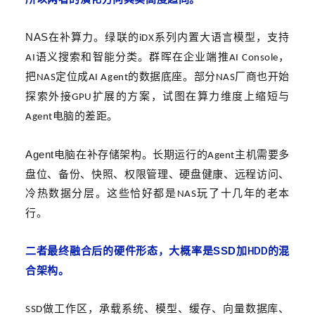
NAS
在补算力。绿联的
系列内置大语言模型，支持
iDX
语义搜索和智能分类。群晖在企业端推
，
AI
AI Console
把
定位成
的数据底座。部分
厂商也开始
NAS
AI Agent
NAS
探索外接
扩展的方案，试图在算力维度上缩短与
GPU
电脑的差距。
Agent
Agent
电脑在补存储架构。长期运行的
主机需要多
Agent
盘位、备份、快照、权限管理、硬盘健康、远程访问、
冷热数据分层。这些恰好都是
玩了十几年的老本
NAS
行。
SSD
二者最终融合后的硬件形态，大概率是
加
的混
HDD
合架构。
做工作区，承载系统、模型、缓存、向量数据库、
SSD