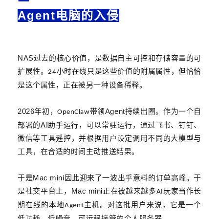
Agent电脑的入侵
NAS
过去的核心价值，是数据自主可控和存储容量的可
扩展性。
小时在线只是这些价值的附属属性，但恰恰
24
是这个属性，正在被另一种设备稀释。
2026
Agent
年初，
带领
持续出圈
。
作为
一个自
OpenClaw
AI
部署的
助手运行，可以常驻运行
，通过
飞书、钉钉
、
微信
等
工具遥控，
并根据用户设定调用不同的大模型与
工具，在合适的时间主动推送结果。
Mac mini
于是
因此迎来了一波出乎意料的订单高峰。
于
Mac mini
是社交平台上，
正在被越来越多
玩家当作长
AI
期在线的本地
主机。对这批用户来说，它是一个
Agent
低功耗、低噪音、可远程接管的个人服务器。