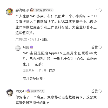
碧海银沙
1
个人家庭NAS多余。有什么照片一个小小的type C U
盘直接插入手机就解决了。NAS其实更符合中小微企
业作为数据库备份和工作资料存储。大企业却看不上
这些便宜货。
广东网友
7月3日
回复
月影
首赞
NAS主要是配合AppleTV之类用来在家看4K大
片、电视剧等用的，一部几十G到上百G、真正玩
家几十T起步！
湖北网友
7月3日
回复
展开更多回复
吻火/kl
首赞
你忽略了一个痛点，家庭移动设备数据共享，这是家
庭服务器不擅长的地方