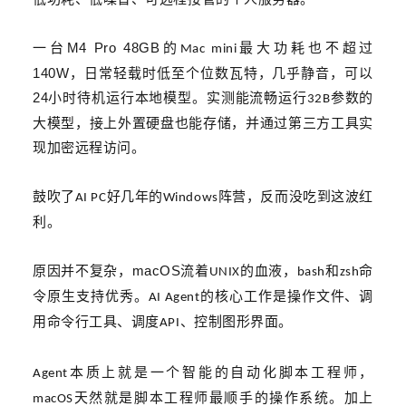
M4 Pro 48GB
一台
的
最大功耗
也不超过
Mac mini
140W
，日常轻载时低至个位数瓦特，几乎静音，可以
24
小时待机运行本地模型。实测能流畅运行
参数的
32B
大模型，接上外置硬盘也能存储，
并
通过
第三方工具
实
现加密远程访问。
鼓吹了
好几年的
阵营，反而没吃到这波红
AI PC
Windows
利。
macOS
原因并不复杂，
流着
的血液，
和
命
UNIX
bash
zsh
令原生支持优秀。
的核心工作是操作文件、调
AI Agent
用命令行工具、调度
、控制图形界面。
API
本质上就是一个智能的自动化脚本工程师，
Agent
天然就是脚本工程师最顺手的操作系统。加上
macOS