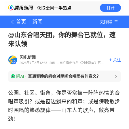
· 获取全网一手热点
打开
首页
新闻
无障碍
@山东合唱天团，你的舞台已就位，速
来认领
闪电新闻
关注
2026年7月3日12:37
山东
山东广播电视台《闪电新闻》官方
账号
问AI
·
直通春晚的机会对民间合唱团有何意义？
公园、社区、街角，你是否常被一阵阵热情的合
唱声吸引？或是窗边飘来的和声；或是傍晚散步
时围唱的熟悉旋律——山东人的歌声，敞亮带
劲！