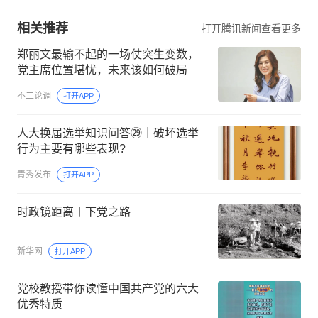
相关推荐
打开腾讯新闻查看更多
郑丽文最输不起的一场仗突生变数，
党主席位置堪忧，未来该如何破局
不二论调
打开APP
人大换届选举知识问答㉙｜破坏选举
行为主要有哪些表现?
青秀发布
打开APP
时政镜距离丨下党之路
新华网
打开APP
党校教授带你读懂中国共产党的六大
优秀特质