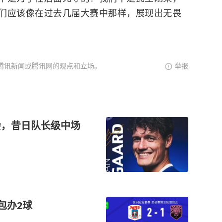
们应该像在过去几届大赛中那样，展现出无畏
腾讯新闻或腾讯网的观点和立场。
举报
会，昔日队长级中场
包办2球