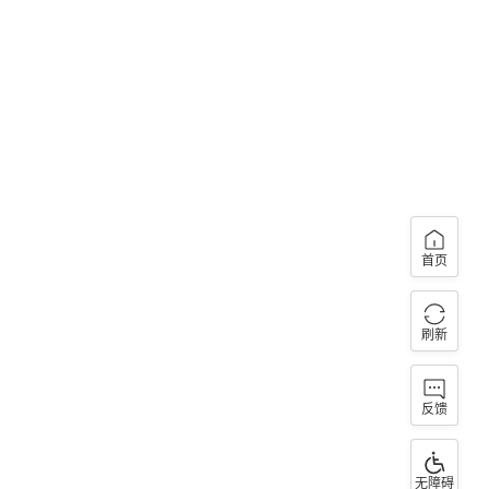
首页
刷新
反馈
无障碍