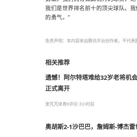
我们是世界排名前十的顶尖球队。我
的勇气。”
免责声明：本内容来自腾讯平台创作者，不代表
相关推荐
遗憾！阿尔特塔难给32岁老将机
正式离开
里芃芃体育
6评论
-3小时前
奥胡斯2-1沙巴巴，詹姆斯-博杰雷