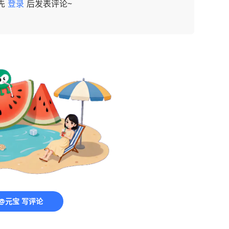
先
登录
后发表评论~
@元宝 写评论