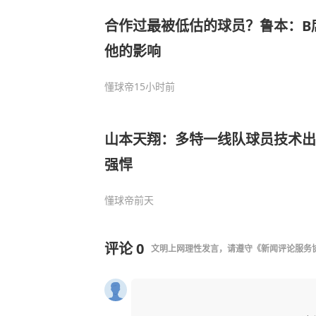
合作过最被低估的球员？鲁本：B
他的影响
懂球帝
15小时前
山本天翔：多特一线队球员技术出
强悍
懂球帝
前天
评论
0
文明上网理性发言，请遵守
《新闻评论服务