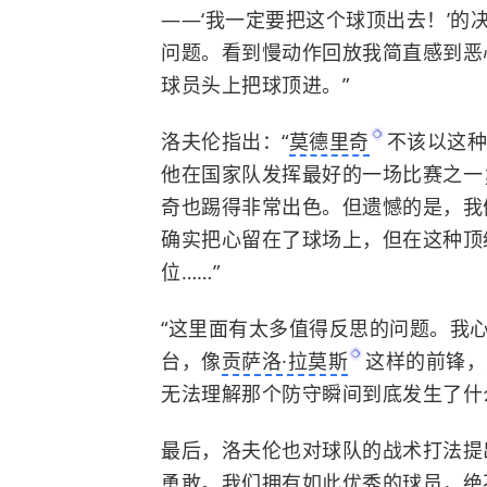
——‘我一定要把这个球顶出去！’
问题。看到慢动作回放我简直感到恶
球员头上把球顶进。”
洛夫伦指出：“
莫德里奇
不该以这种
他在国家队发挥最好的一场比赛之一
奇也踢得非常出色。但遗憾的是，我
确实把心留在了球场上，但在这种顶
位……”
“这里面有太多值得反思的问题。我
台，像
贡萨洛·拉莫斯
这样的前锋，
无法理解那个防守瞬间到底发生了什
最后，洛夫伦也对球队的战术打法提
勇敢。我们拥有如此优秀的球员，绝