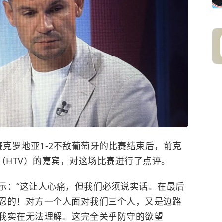
决赛克罗地亚1-2不敌葡萄牙的比赛结束后，前克
（HTV）的嘉宾，对这场比赛进行了点评。
示：“这让人心痛，但我们必须说实话。在最后
忍的！对方一个人面对我们三个人，又是边路
我实在无法理解。这完全关乎防守的欲望