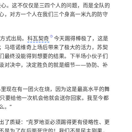
的决心。这不仅仅是三四个人的问题，而是全队的
心，对方一个人在我们三个身高一米九的防守
方式出局。
科瓦契奇
今天踢得棒极了，这是
；马塔诺维奇上场后带来了极大的活力，苏契
们最终没能得到想要的结果。下半场小伙子们
级对决中，决定胜负的就是细节——协防、补
心里现在有一团火在烧，因为这是最高水平的舞
只要给他一次机会他就会送你回家。我至今都
么。”
出了质疑：“克罗地亚必须踢得更有侵略性、更
不是为了在后面死守的！我们不是民主刚果，