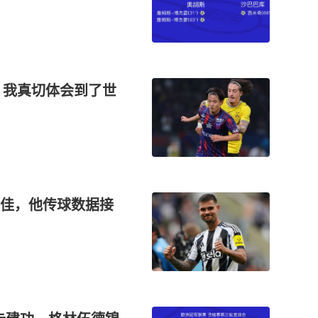
，我真切体会到了世
佳，他传球数据接