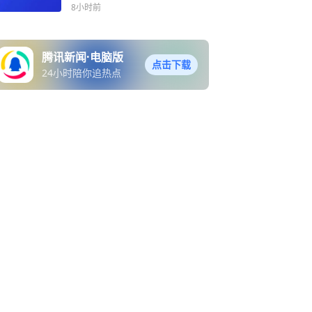
强调：落实落细各项工作举
8小时前
措 全力打好台风防御主动仗
腾讯新闻·电脑版
点击下载
24小时陪你追热点