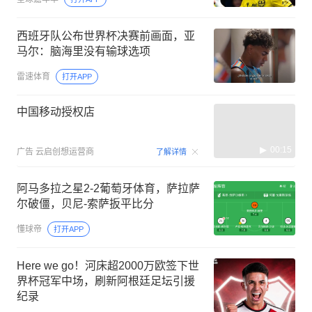
西班牙队公布世界杯决赛前画面，亚
马尔：脑海里没有输球选项
雷速体育
打开APP
中国移动授权店
00:15
广告
云启创想运营商
了解详情
阿马多拉之星2-2葡萄牙体育，萨拉萨
尔破僵，贝尼-索萨扳平比分
懂球帝
打开APP
Here we go！河床超2000万欧签下世
界杯冠军中场，刷新阿根廷足坛引援
纪录