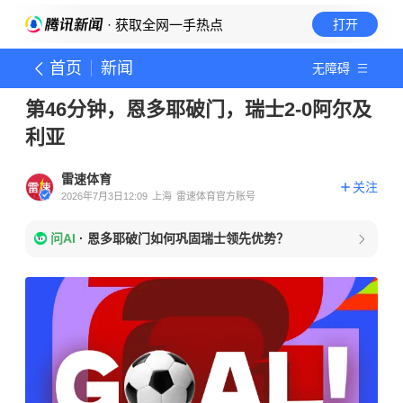
· 获取全网一手热点
打开
首页
新闻
无障碍
第46分钟，恩多耶破门，瑞士2-0阿尔及
利亚
雷速体育
关注
2026年7月3日12:09
上海
雷速体育官方账号
问AI
·
恩多耶破门如何巩固瑞士领先优势？