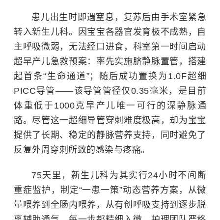
患儿出生时即遇窒息，复苏后由手术室紧急
转入新生儿科。因宝宝各器官发育极不成熟，自
主呼吸微弱，无法经口进食，科室第一时间启动
超早产儿急救预案：率先实施脐静脉置管，搭建
起首条“生命通道”；随后成功置换为1.0F超细
PICC导管——该导管管径仅0.35毫米，是目前
体重低于1000克早产儿唯一可行的深静脉通
路。尽管这一超细导管穿刺难度极高，却为宝宝
提供了长期、稳定的静脉营养支持，同时避免了
反复外周穿刺所致的感染与疼痛。
75天里，新生儿科为其实行24小时不间断
重症监护，制定“一患一策”动态营养方案，从微
量喂养到全肠内喂养，从有创呼吸支持到逐步脱
离辅助通气，每一步都精细入微。护理团队严格