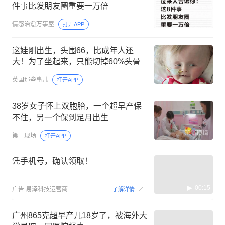
件事比发朋友圈重要一万倍
情感治愈万事屋
打开APP
这娃刚出生，头围66，比成年人还
大！为了坐起来，只能切掉60%头骨
英国那些事儿
打开APP
38岁女子怀上双胞胎，一个超早产保
不住，另一个保到足月出生
第一现场
打开APP
凭手机号，确认领取！
00:15
广告
易泽科技运营商
了解详情
广州865克超早产儿18岁了，被海外大