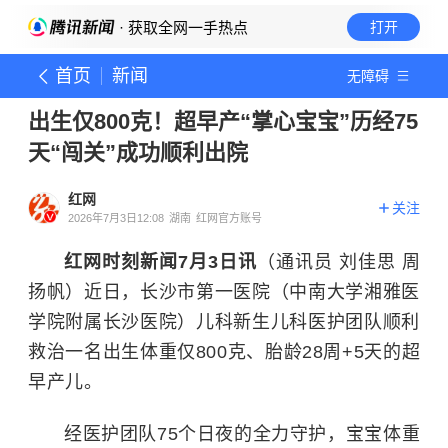
· 获取全网一手热点
打开
首页
新闻
无障碍
出生仅800克！超早产“掌心宝宝”历经75
天“闯关”成功顺利出院
红网
关注
2026年7月3日12:08
湖南
红网官方账号
红网时刻新闻7月3日讯
（通讯员 刘佳思 周
扬帆）近日，长沙市第一医院（中南大学湘雅医
学院附属长沙医院）儿科新生儿科医护团队顺利
救治一名出生体重仅800克、胎龄28周+5天的超
早产儿。
经医护团队75个日夜的全力守护，宝宝体重