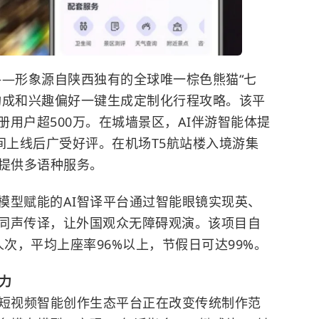
七”——形象源自陕西独有的全球唯一棕色熊猫“七
构成和兴趣偏好一键生成定制化行程攻略。该平
用户超500万。在城墙景区，AI伴游智能体提
间上线后广受好评。在机场T5航站楼入境游集
客提供多语种服务。
模型赋能的AI智译平台通过
智能眼镜
实现英、
同声传译，让外国观众无障碍观演。该项目自
万人次，平均上座率96%以上，节假日可达99%。
力
I短视频智能创作生态平台正在改变传统制作范