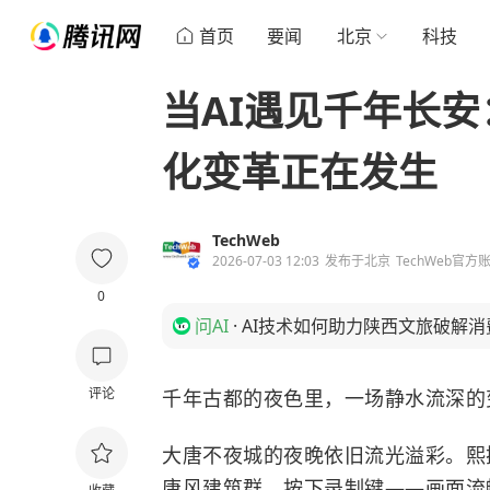
首页
要闻
北京
科技
当AI遇见千年长
化变革正在发生
TechWeb
2026-07-03 12:03
发布于
北京
TechWeb官方
0
问AI
·
AI技术如何助力陕西文旅破解
评论
千年古都的夜色里，一场静水流深的
大唐不夜城的夜晚依旧流光溢彩。熙
唐风建筑群，按下录制键——画面流