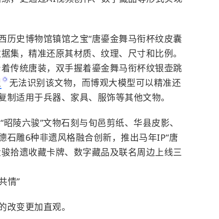
西历史博物馆镇馆之宝“唐鎏金舞马衔杯纹皮囊
数据集，精准还原其材质、纹理、尺寸和比例。
身着传统唐装，双手握着鎏金舞马衔杯纹银壶跳
型
无法识别该文物，而博观大模型可以精准还
复制适用于兵器、家具、服饰等其他文物。
将“昭陵六骏”文物石刻与旬邑剪纸、华县皮影、
石雕6种非遗风格融合创新，推出马年IP“唐
，六骏拾遗收藏卡牌、数字藏品及联名周边上线三
共情”
的改变更加直观。