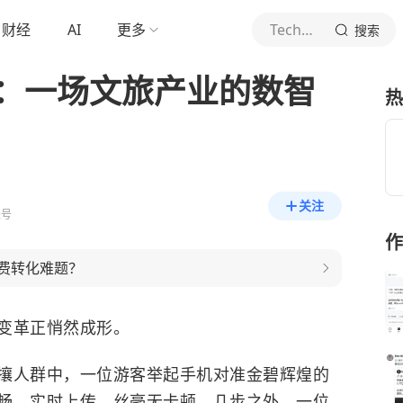
财经
AI
更多
TechWeb
搜索
安：一场文旅产业的数智
热
关注
账号
作
消费转化难题？
变革正悄然成形。
攘人群中，一位游客举起手机对准金碧辉煌的
畅、实时上传、丝毫无卡顿。几步之外，一位