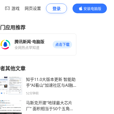
游戏
网页设置
登录
安装电脑版
内容更精彩
门应用推荐
腾讯新闻·电脑版
点击下载
全网热点早知道
者其他文章
知乎11.0大版本更新 智能助
手“AI看山”加速社区与AI融
合
52分钟前
马斯克开建“地球最大芯片
厂” 面积相当于50个五角大