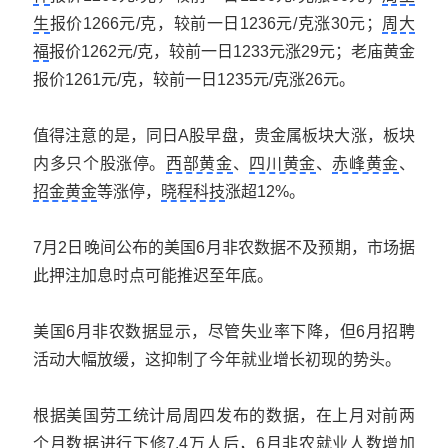
生
报价1266元/克，较前一日1236元/克涨30元；
周大
福
报价1262元/克，较前一日1233元涨29元；老庙黄金
报价1261元/克，较前一日1235元/克涨26元。
值得注意的是，同日A股早盘，贵金属板块大涨，板块
内多只个股涨停。
西部黄金
、
四川黄金
、
赤峰黄金
、
招金黄金
等涨停，
晓程科技
涨超12%。
7月2日晚间公布的美国6月非农数据不及预期，市场据
此押注加息时点可能推迟至年底。
美国6月非农数据显示，尽管失业率下降，但6月招聘
活动大幅放缓，这抑制了今年就业增长初现的势头。
根据美国劳工统计局周四发布的数据，在上月对前两
个月数据进行下修7.4万人后，6月非农就业人数增加