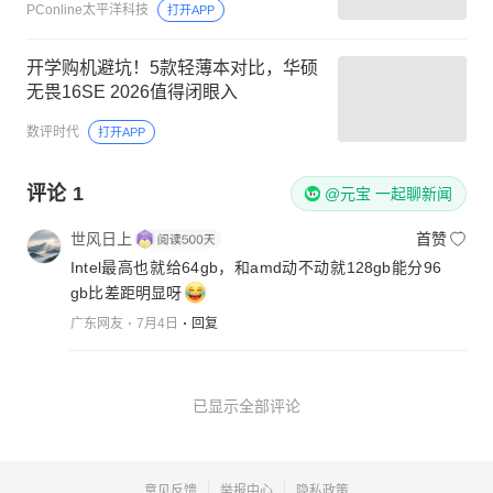
PConline太平洋科技
打开APP
开学购机避坑！5款轻薄本对比，华硕
无畏16SE 2026值得闭眼入
数评时代
打开APP
评论
1
@元宝 一起聊新闻
世风日上
首赞
Intel最高也就给64gb，和amd动不动就128gb能分96
gb比差距明显呀
广东网友
7月4日
回复
已显示全部评论
意见反馈
举报中心
隐私政策