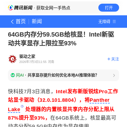
· 获取全网一手热点
打开
首页
新闻
无障碍
64GB内存分59.5GB给核显！Intel新驱
动共享显存上限拉至93%
驱动之家
关注
2026年7月3日11:55
河南
问AI
·
共享显存提升如何优化本地AI推理体验？
快科技7月3日消息，
Intel发布新版锐炫Pro工作
站显卡驱动（32.0.101.8804），将
Panther
Lake
处理器的内置核显共享内存分配上限从
87%提升至93%，
在64GB系统上，核显最高可
动态分配59.5GB内存作为显存使用。