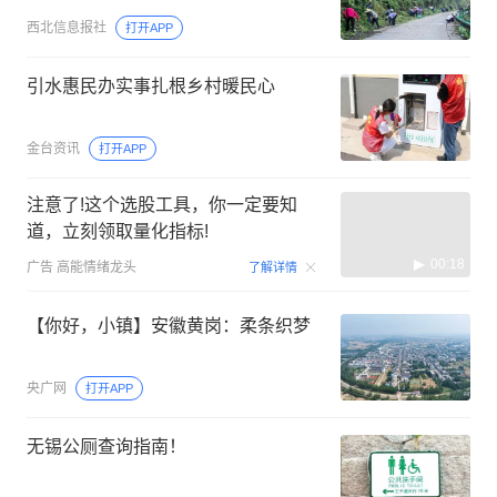
西北信息报社
打开APP
引水惠民办实事扎根乡村暖民心
金台资讯
打开APP
注意了!这个选股工具，你一定要知
道，立刻领取量化指标!
00:18
广告
高能情绪龙头
了解详情
【你好，小镇】安徽黄岗：柔条织梦
央广网
打开APP
无锡公厕查询指南！