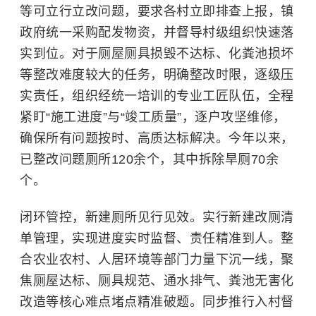
等可立行立改问题，要求各村立即排查上报，镇
政府统一采购配发物资，并督导村级组织快速落
实到位。对于厕屋厕具损毁不达标、化粪池损坏
等整改难度较大的任务，明确整改时限，逐级压
实责任，组织经统一培训的专业工匠队伍，全程
紧盯“施工进度”与“竣工质量”，逐户攻坚维修，
确保所有问题按时、高质达标解决。今年以来，
已整改问题厕所120余个，其中拆除旱厕70余
个。
闭环管控，新建厕所见行见效。实行新建改厕清
单管理，实现进度实时监督、责任精准到人。整
合农业农村、人居环境等部门力量下沉一线，聚
焦厕屋达标、厕具规范、通水排气、粪池无害化
改造等核心难点堵点精准破题。同步推行入村督