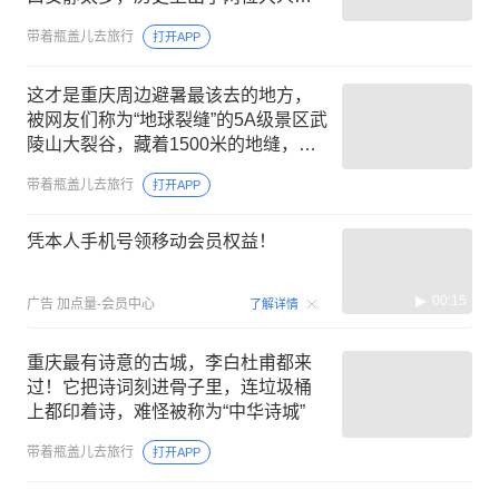
物，太低调了
带着瓶盖儿去旅行
打开APP
这才是重庆周边避暑最该去的地方，
被网友们称为“地球裂缝”的5A级景区武
陵山大裂谷，藏着1500米的地缝，夏
季均温22度清凉又震撼
带着瓶盖儿去旅行
打开APP
凭本人手机号领移动会员权益！
00:15
广告
加点量-会员中心
了解详情
重庆最有诗意的古城，李白杜甫都来
过！它把诗词刻进骨子里，连垃圾桶
上都印着诗，难怪被称为“中华诗城”
带着瓶盖儿去旅行
打开APP