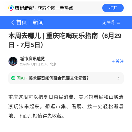
· 获取全网一手热点
打开
首页
新闻
无障碍
本周去哪儿 | 重庆吃喝玩乐指南（6月29
日 - 7月5日）
城市资讯速览
关注
2026年7月3日11:45
北京
问AI
·
美术展览如何融合巴蜀文化元素？
重庆这周可以把夏日惠民消费、美术馆看展和山城清
凉玩法串起来。想逛市集、看展、找一处轻松避暑
地，下面几站值得先收藏。