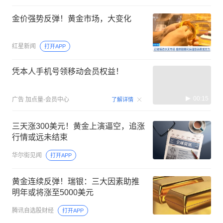
金价强势反弹！黄金市场，大变化
红星新闻
打开APP
凭本人手机号领移动会员权益！
00:15
广告
加点量-会员中心
了解详情
三天涨300美元！黄金上演逼空，追涨
行情或远未结束
华尔街见闻
打开APP
黄金连续反弹！瑞银：三大因素助推
明年或将涨至5000美元
腾讯自选股财经
打开APP