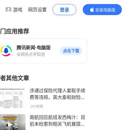
游戏
网页设置
登录
安装电脑版
内容更精彩
门应用推荐
腾讯新闻·电脑版
点击下载
全网热点早知道
者其他文章
涉通过保险代理人套取手续
费等违规，英大泰和财险天
津分公司被警告并罚款66万
-3小时前
元
南航回应航班发西梅汁：目
前未检索到相关飞机餐提供