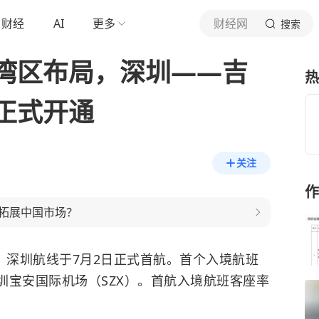
财经
AI
更多
财经网
搜索
湾区布局，深圳——吉
热
正式开通
关注
作
拓展中国市场？
）深圳航线于7月2日正式首航。首个入境航班
深圳宝安国际机场（SZX）。
首航入境航班客座率