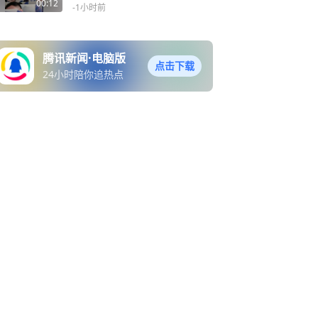
西梅汁的内容，常规航班一
00:12
-1小时前
般不会配备西梅汁
腾讯新闻·电脑版
点击下载
24小时陪你追热点