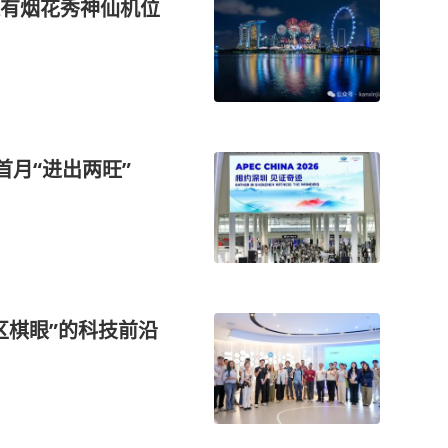
有烟花秀神仙机位
首月“进出两旺”
区棋眼”的科技前沿