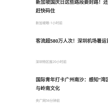
新加坡国庆日这些路段要封路！还
赶快码住
新加坡眼
-1小时前
客流超580万人次！深圳机场暑运
深圳特区报
20小时前
国际青年打卡广州南沙：感知“湾
与岭南文化
央广网
56分钟前