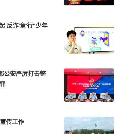
 反诈‘童’行”少年
成都公安严厉打击整
罪
宣传工作