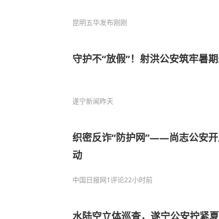
昆明五华发布
刚刚
守护不“放假”！射洪公安筑牢暑
遂宁新闻
昨天
织密反诈“防护网”——尚志公安
动
中国日报网
1评论
22小时前
水陆空立体巡查，遂宁公安拧紧夏