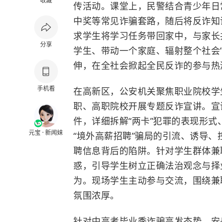
收藏
传活动。课堂上，民警结合青少年日
中奖等常见诈骗套路，随后将反诈知
求学生将学习任务带回家中，与家长
分享
学生、带动一个家庭、辐射整个社会
伸，在全社会掀起全民反诈的参与热
手机看
在高新区，公安机关聚焦职业院校学
职、高职院校开展专题反诈宣讲。宣
件，详细拆解“两卡”犯罪的表现形
元宝 · 新闻妹
“境外高薪招聘”骗局的引流、诱导、
聘信息背后的陷阱。针对学生群体兼
惑，引导学生树立正确法治观念与择
为。现场学生主动参与交流，围绕兼
氛围浓厚。
针对中高考毕业季诈骗高发态势，安