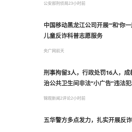
公安部刑侦局
23小时前
中国移动黑龙江公司开展“‘和’你一起
儿童反诈科普志愿服务
央广网
前天
刑事拘留3人，行政处罚16人，
治公共卫生间非法“小广告”违法犯
锦观新闻
2评论
2小时前
五华警方多点发力，扎实开展反诈