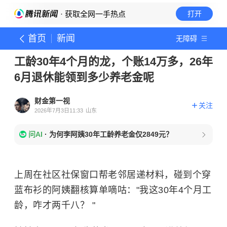
· 获取全网一手热点
打开
首页
新闻
无障碍
工龄30年4个月的龙，个账14万多，26年
6月退休能领到多少养老金呢
财金第一视
关注
2026年7月3日11:33
山东
问AI
·
为何李阿姨30年工龄养老金仅2849元？
上周在社区社保窗口帮老邻居递材料，碰到个穿
蓝布衫的阿姨翻核算单嘀咕："我这30年4个月工
龄，咋才两千八？ "