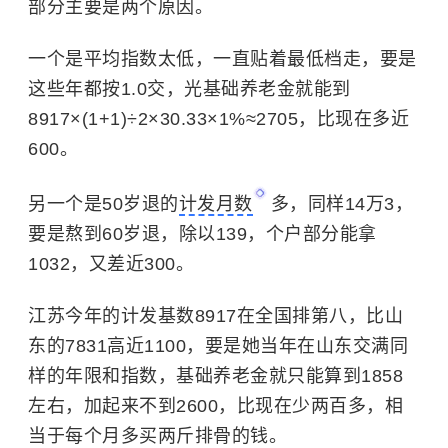
部分主要是两个原因。
一个是平均指数太低，一直贴着最低档走，要是
这些年都按1.0交，光基础养老金就能到
8917×(1+1)÷2×30.33×1%≈2705，比现在多近
600。
另一个是50岁退的
计发月数
多，同样14万3，
要是熬到60岁退，除以139，个户部分能拿
1032，又差近300。
江苏今年的计发基数8917在全国排第八，比山
东的7831高近1100，要是她当年在山东交满同
样的年限和指数，基础养老金就只能算到1858
左右，加起来不到2600，比现在少两百多，相
当于每个月多买两斤排骨的钱。