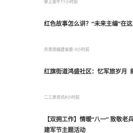
掌上金牛
11小时前
红色故事怎么讲？“未来主编”在
共青团福建省委
-3小时前
红旗街道鸿盛社区：忆军旅岁月 
二三里资讯
8小时前
【双拥工作】情暖“八一” 致敬老
建军节主题活动