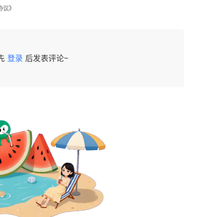
协议》
先
登录
后发表评论~