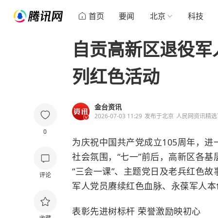
首页
要闻
北京
科技
自贡高新区退役军
列红色活动
金台资讯
2026-07-03 11:29
发布于
北京
人民网资讯精选
0
为庆祝中国共产党成立105周年，
社会氛围，“七一”前后，高新区各
“三会一课”、主题党日及老兵红色
评论
军人党员赓续红色血脉、永葆军人本
表彰先进树标杆 荣誉激励映初心