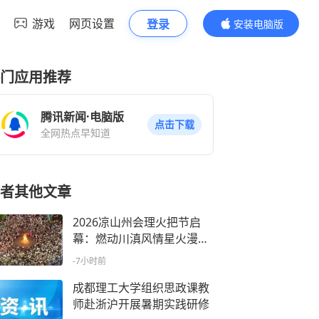
游戏
网页设置
登录
安装电脑版
内容更精彩
门应用推荐
腾讯新闻·电脑版
点击下载
全网热点早知道
者其他文章
2026凉山州会理火把节启
幕：燃动川滇风情星火漫向
乡野
-7小时前
成都理工大学组织思政课教
师赴浙沪开展暑期实践研修