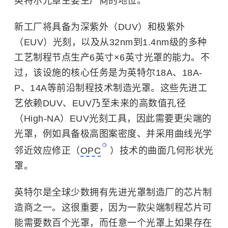
英特尔光罩主要生产商的地位。
新工厂将具备为深紫外（DUV）和极紫外
（EUV）光刻，以及从32nm到1.4nm级的多种
工艺制程节点生产6英寸×6英寸光罩的能力。不
过，该设施的核心任务是为英特尔18A、18A-
P、14A等前沿制程技术制造光罩。这些先进工
艺依赖DUV、EUV乃至未来的高数值孔径
（High-NA）EUV光刻工具，因此需要更尖端的
光罩，例如具备极高图案密度、并采用曲线光学
邻近效应修正（
OPC
）技术的曲面几何形状光
罩。
英特尔是全球少数拥有先进光罩制造厂的芯片制
造商之一。这很重要，因为一款尖端制程芯片可
能需要数百个光罩，而任意一个光罩上如果存在