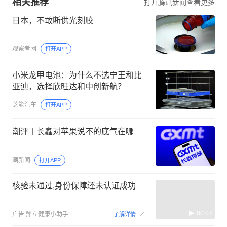
相关推荐
打开腾讯新闻查看更多
日本，不敢断供光刻胶
观察者网
打开APP
小米龙甲电池：为什么不选宁王和比
亚迪，选择欣旺达和中创新航？
芝能汽车
打开APP
潮评丨长鑫对苹果说不的底气在哪
潮新闻
打开APP
核验未通过,身份保障还未认证成功
00:07
广告
鼎立健康小助手
了解详情