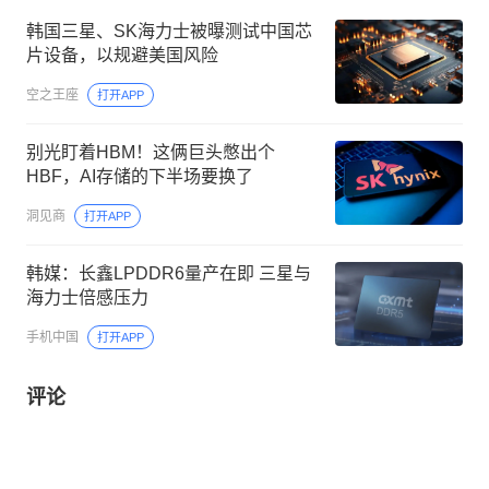
韩国三星、SK海力士被曝测试中国芯
片设备，以规避美国风险
空之王座
打开APP
别光盯着HBM！这俩巨头憋出个
HBF，AI存储的下半场要换了
洞见商
打开APP
韩媒：长鑫LPDDR6量产在即 三星与
海力士倍感压力
手机中国
打开APP
评论