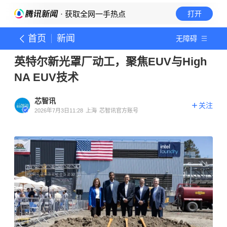
· 获取全网一手热点
打开
首页
新闻
无障碍
英特尔新光罩厂动工，聚焦EUV与High
NA EUV技术
芯智讯
关注
2026年7月3日11:28
上海
芯智讯官方账号