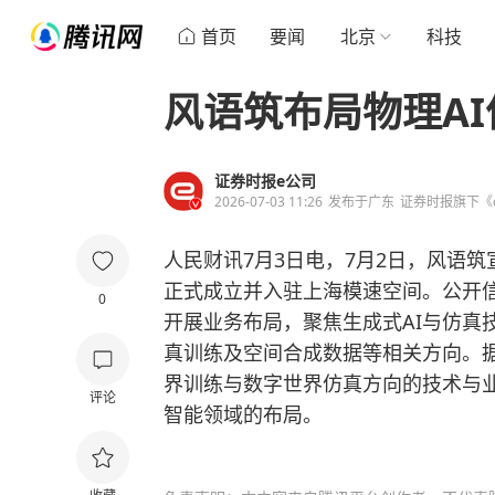
首页
要闻
北京
科技
风语筑布局物理A
证券时报e公司
2026-07-03 11:26
发布于
广东
证券时报旗下《
人民财讯7月3日电，7月2日，风语
正式成立并入驻上海模速空间。公开信
0
开展业务布局，聚焦生成式AI与仿真技
真训练及空间合成数据等相关方向。
界训练与数字世界仿真方向的技术与业
评论
智能领域的布局。