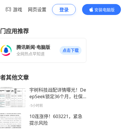
游戏
网页设置
登录
安装电脑版
内容更精彩
门应用推荐
腾讯新闻·电脑版
点击下载
全网热点早知道
者其他文章
宇树科技战配详情曝光！De
epSeek锁定36个月，社保
基金多个组合参与
-5小时前
10连涨停！603221，紧急
提示风险