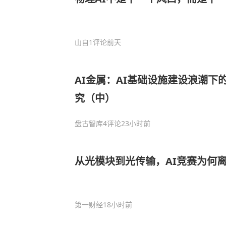
山自
1评论
前天
AI金属：AI基础设施建设浪潮下
究（中）
盘古智库
4评论
23小时前
从光模块到光传输，AI竞赛为何
第一财经
18小时前