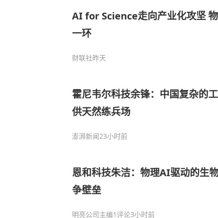
AI for Science走向产业化攻
一环
财联社
昨天
霍尼韦尔科技余锋：中国复杂的工
供天然练兵场
澎湃新闻
23小时前
恩和科技朱洁：物理AI驱动的生
争壁垒
明亮公司主编
1评论
3小时前