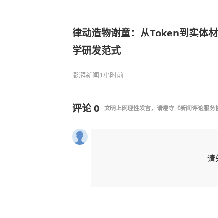
律动造物谢童：从Token到实体
学研发范式
澎湃新闻
1小时前
评论
0
文明上网理性发言，请遵守
《新闻评论服务
请