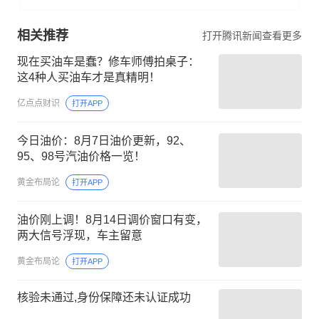
相关推荐
打开腾讯新闻查看更多
现在买油车是蠢？修车师傅拍桌子：
这4种人买油车才是真精明！
亿点点财识
打开APP
今日油价：8月7日油价更新，92、
95、98号汽油价格一览！
黄金布局论
打开APP
油价刚上调！8月14日调价窗口有变，
两大信号浮现，车主留意
黄金布局论
打开APP
核验未通过,身份保障还未认证成功