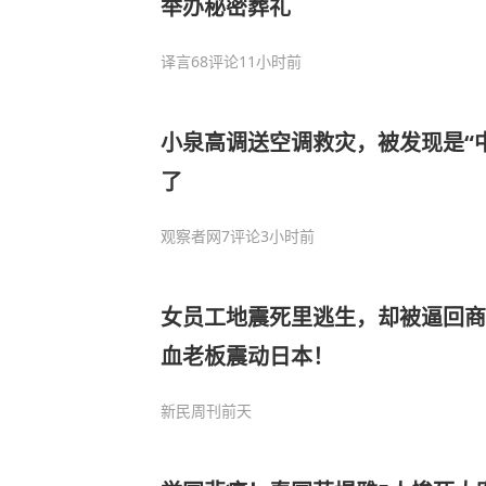
举办秘密葬礼
译言
68评论
11小时前
小泉高调送空调救灾，被发现是“
了
观察者网
7评论
3小时前
女员工地震死里逃生，却被逼回商
血老板震动日本！
新民周刊
前天