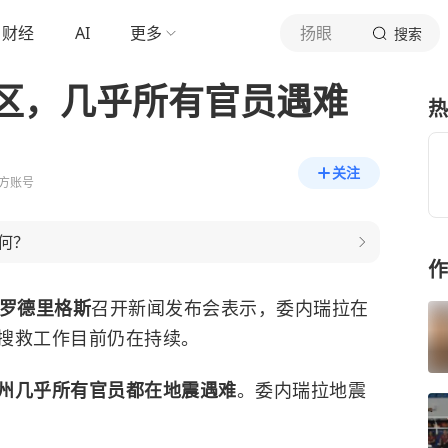
财经
AI
更多
扬眼
搜索
区，几乎所有官员遇难
热
关注
方账号
何？
作
罗德里格斯
召开新闻发布会表示，
委内瑞拉
在
搜救工作目前仍在持续。
州几乎所有官员都在地震遇难
。委内瑞拉地震