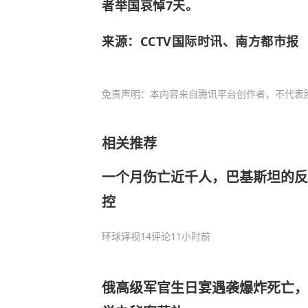
者举国哀悼7天。
来源：CCTV国际时讯、南方都市报
免责声明：本内容来自腾讯平台创作者，不代表
相关推荐
一个月伤亡近千人，巴基斯坦的反
控
环球译视
14评论
11小时前
俄高级军官生日宴遇袭爆炸死亡，