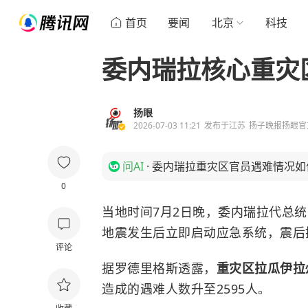
首页
要闻
北京
科技
委内瑞拉核心重灾
扬眼
2026-07-03 11:21
发布于
江苏
扬子晚报扬眼官
问AI
·
委内瑞拉重灾区官员遇难情况如
0
当地时间7月2日晚，委内瑞拉代总统
地震发生后立即启动应急系统，震后
评论
据罗德里格斯透露，
重灾区拉瓜伊拉
造成的遇难人数升至2595人。