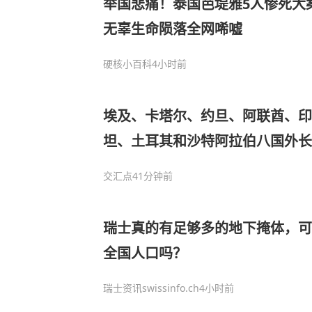
举国悲痛！泰国芭堤雅5人惨死大
无辜生命陨落全网唏嘘
硬核小百科
4小时前
埃及、卡塔尔、约旦、阿联酋、印
坦、土耳其和沙特阿拉伯八国外长
责以色列在加沙地带持续的侵犯行
交汇点
41分钟前
瑞士真的有足够多的地下掩体，可
全国人口吗？
瑞士资讯swissinfo.ch
4小时前