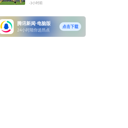
源替补登场传射建功
-3小时前
腾讯新闻·电脑版
点击下载
24小时陪你追热点