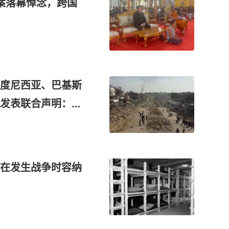
案落幕悼念，跨国
度尼西亚、巴基斯
发表联合声明：谴
为
在发生战争时容纳