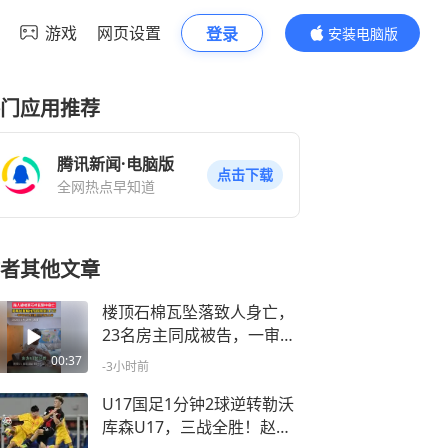
游戏
网页设置
登录
安装电脑版
内容更精彩
门应用推荐
腾讯新闻·电脑版
点击下载
全网热点早知道
者其他文章
楼顶石棉瓦坠落致人身亡，
23名房主同成被告，一审三
人被判担责，案件将二审
00:37
-3小时前
U17国足1分钟2球逆转勒沃
库森U17，三战全胜！赵松