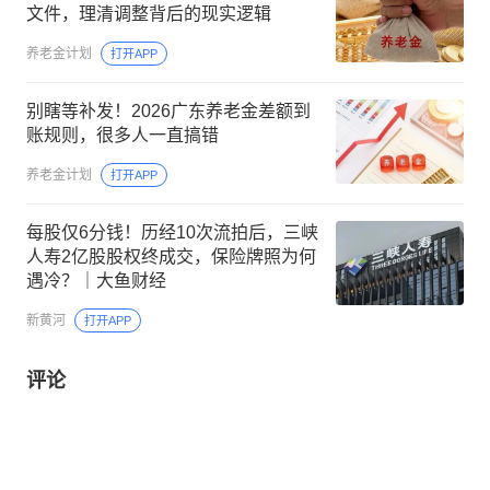
文件，理清调整背后的现实逻辑
养老金计划
打开APP
别瞎等补发！2026广东养老金差额到
账规则，很多人一直搞错
养老金计划
打开APP
每股仅6分钱！历经10次流拍后，三峡
人寿2亿股股权终成交，保险牌照为何
遇冷？｜大鱼财经
新黄河
打开APP
评论