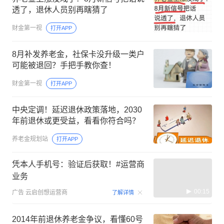
透了，退休人员别再瞎猜了
财金第一视
打开APP
8月补发养老金，社保卡没升级一类户
可能被退回？手把手教你查！
财金第一视
打开APP
中央定调！延迟退休政策落地，2030
年前退休或更受益，看看你符合吗？
养老金规划站
打开APP
凭本人手机号：验证后获取！#运营商
业务
00:15
广告
云启创想运营商
了解详情
2014年前退休养老金争议，看懂60号