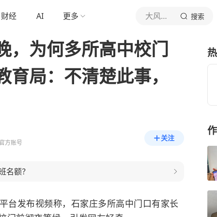
财经
AI
更多
大风新闻
搜索
晚，为何多所高中校门
热
教育局：不清楚此事，
作
关注
官方账号
班名额？
交平台发布视频称，石家庄多所高中门口有家长