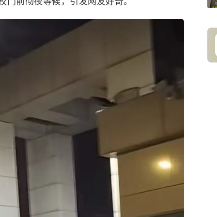
校门前彻夜等候，引发网友好奇。