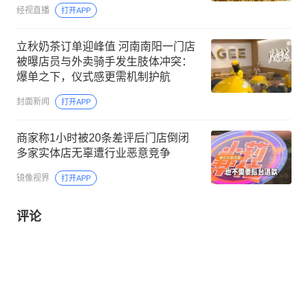
服：将记录反映这一情况
经视直播
打开APP
立秋奶茶订单迎峰值 河南南阳一门店
被曝店员与外卖骑手发生肢体冲突：
爆单之下，仪式感更需机制护航
封面新闻
打开APP
商家称1小时被20条差评后门店倒闭
多家实体店无辜遭行业恶意竞争
镜像视界
打开APP
评论