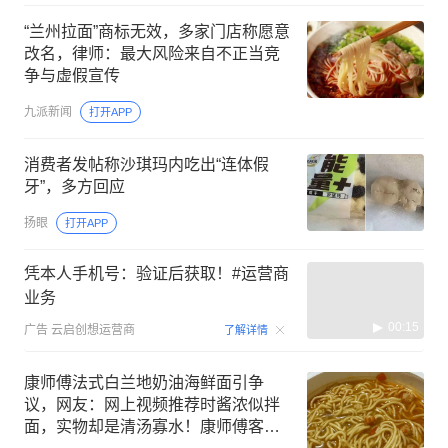
“兰州拉面”商标无效，多家门店称愿意
改名，律师：最大风险来自不正当竞
争与虚假宣传
九派新闻
打开APP
消费者发帖称沙琪玛内吃出“连体假
牙”，多方回应
扬眼
打开APP
凭本人手机号：验证后获取！#运营商
业务
00:15
广告
云启创想运营商
了解详情
康师傅法式白兰地奶油海鲜面引争
议，网友：网上视频推荐时酱浓似拌
面，实物却是清汤寡水！康师傅客