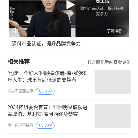
了解详情
调料产品认证，提升品牌竞争力
相关推荐
打开腾讯新闻查看更多
“他是一个好人”回顾豪尔赫·梅西的68
年人生：球王背后低调的支撑者
世界王室那些事
打开APP
2034杯组委会官宣：亚洲明星联队冠
军取消，基利安·库阿西终身禁赛
阿牛侃球不绕弯
打开APP