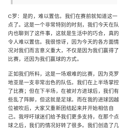
C罗：是的，难以置信。我们在赛前就知道这一
点了。这是一个非常特别的时刻，我们今天在队
内也聊到了这件事，这就是生活中的巧合，真的
令人难以置信。我很惊讶，因为今天的各方面情
况对我们而言意义重大，不仅是因为我们赢得了
比赛，还因为我们赢球的方式。
正如我们所料，这是一场艰难的比赛，因为
克罗
地亚
是一支非常出色的队伍。我们在上半场掌控
了比赛；但在下半场，在被对方进球后，我们有
些乱了阵脚，但这就是足球。而在我的进球因越
位被吹后，大家又重新团结起来并开始相信自
己。我呼吁球迷们给予我们更多支持，在那个点
球之后，我们的情况好转了很多。我们创造了几