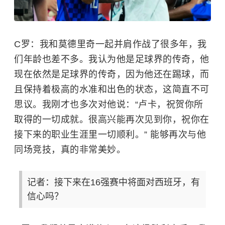
C罗：我和莫德里奇一起并肩作战了很多年，我
们年龄也差不多。我认为他是足球界的传奇，他
现在依然是足球界的传奇，因为他还在踢球，而
且保持着极高的水准和出色的状态，这简直不可
思议。我刚才也多次对他说：“卢卡，祝贺你所
取得的一切成就。很高兴能再次见到你，祝你在
接下来的职业生涯里一切顺利。” 能够再次与他
同场竞技，真的非常美妙。
记者：接下来在16强赛中将面对西班牙，有
信心吗？