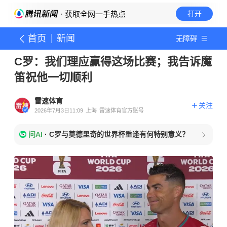
· 获取全网一手热点
打开
首页
新闻
无障碍
C罗：我们理应赢得这场比赛；我告诉魔
笛祝他一切顺利
雷速体育
关注
2026年7月3日11:09
上海
雷速体育官方账号
问AI
·
C罗与莫德里奇的世界杯重逢有何特别意义？